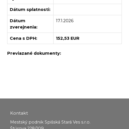
Dátum splatnosti:
Dátum
17.1.2026
zverejnenia:
Cena s DPH:
152,53 EUR
Previazané dokumenty:
Kontakt
Mestský podnik Spišská Stará Ves s.r.o.
Štúrova 228/109