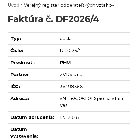
Úvod
Verejný register odberateľských vzťahov
Faktúra č. DF2026/4
Typ:
došlá
Číslo:
DF2026/4
Predmet :
PHM
Partner:
ZVDS s.r.o.
IČO:
36498556
Adresa:
SNP 86, 061 01 Spišská Stará
Ves
Dátum doručenia:
17.1.2026
Dátum
vystavenia: