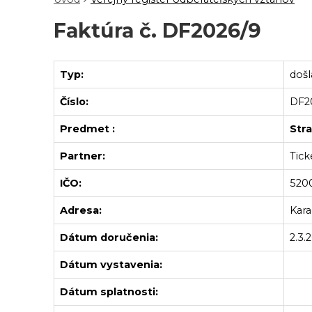
Faktúra č. DF2026/9
Typ:
došl
Číslo:
DF
Predmet :
Str
Partner:
Ticke
IČO:
520
Adresa:
Kara
Dátum doručenia:
2.3.
Dátum vystavenia:
Dátum splatnosti: