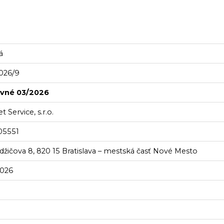
á
2026/9
avné 03/2026
t Service, s.r.o.
05551
džičova 8, 820 15 Bratislava – mestská časť Nové Mesto
2026