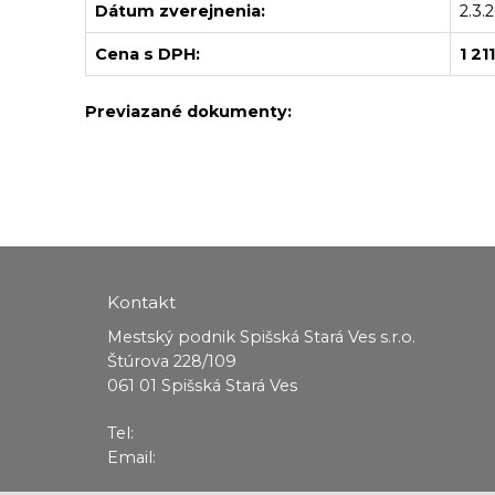
Dátum zverejnenia:
2.3.
Cena s DPH:
1 21
Previazané dokumenty:
Kontakt
Mestský podnik Spišská Stará Ves s.r.o.
Štúrova 228/109
061 01 Spišská Stará Ves
Tel:
Email: